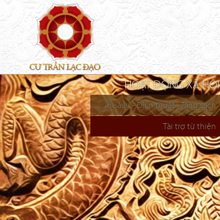
HOẠT ĐỘNG XÃ HỘI
In sách - Dịch thuật - Tặng sách
Tài trợ từ thiện