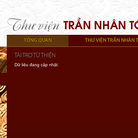
TỔNG QUAN
THƯ VIỆN TRẦN NHÂN 
TÀI TRỢ TỪ THIỆN
Dữ liệu đang cập nhật.