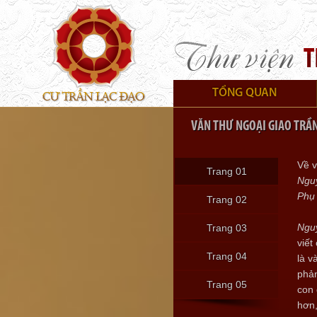
TỔNG QUAN
VĂN THƯ NGOẠI GIAO TRẦ
Về v
Trang 01
Ngu
Phụ 
Trang 02
Ngu
Trang 03
viết
Trang 04
là v
phản
Trang 05
con 
hơn,