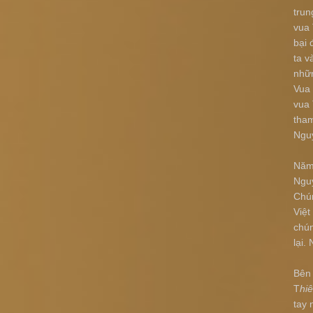
trun
vua 
bại 
ta v
nhữn
Vua 
vua 
tham
Nguy
Năm 
Nguy
Chún
Việt
chún
lại.
Bên 
T
hi
tay 