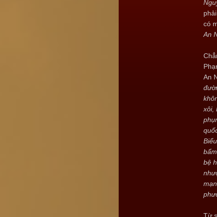
Ngu
phải
có m
An
Chẳn
Phạm
An N
đườn
khôn
xôi,
phụn
quố
Biể
bẩm 
bệ h
nhượ
mạng
phướ
Từ s