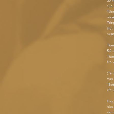
do H
của 
Tăng
nhữn
Tông
Hốt 
mừng
Thiê
Đế t
Thần
Ức v
(Trờ
Vua
Thần
Ức 
Đây 
hòa 
xâm 