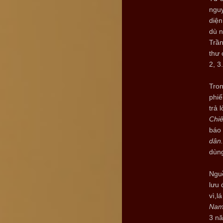
nguy
diện
dù n
Trần
thư 
2, 3
Tron
phiế
trả 
Chiê
báo 
dân
dùng
Nguồ
lưu 
vì,l
Nam 
3 n