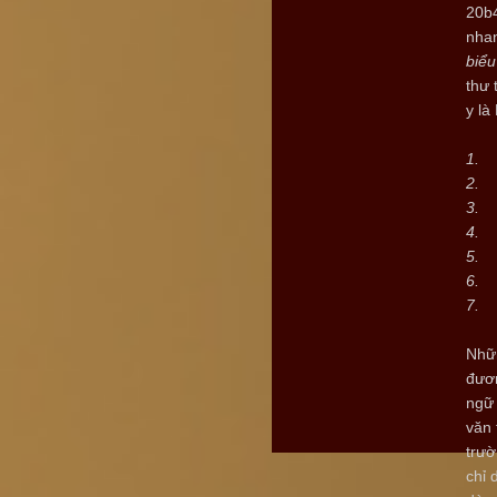
20b4
nha
biểu
thư 
y là
1.
2.
3.
4.
5.
6.
7.
Nhữ
đươ
ngữ 
văn 
trườ
chỉ 