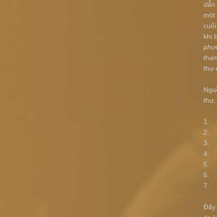
dẫn
một 
cuố
khi 
phươ
tham
thư 
Nguồ
thư,
1. 
2. 
3. 
4. 
5. B
6. V
7. V
Đấy 