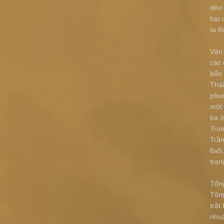
dẻo 
bại 
ta t
Văn 
các
bốn 
Thái
phươ
một 
ba ở
Trun
Trầ
6a5,
tran
Tổng
Tông
trật
nhuậ