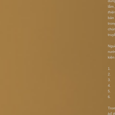
dùng
lắm,
thiệ
bản 
tron
chún
truy
Ngu
nước
kiện
1. V
2. V
3. V
4. 
5. 
6. 
Tron
bổ t